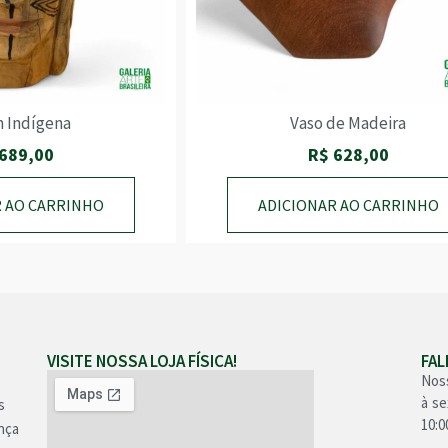
 Indígena
Vaso de Madeira
689,00
R$
628,00
R AO CARRINHO
ADICIONAR AO CARRINHO
VISITE NOSSA LOJA FÍSICA!
FA
Nos
à se
s
10:0
nça