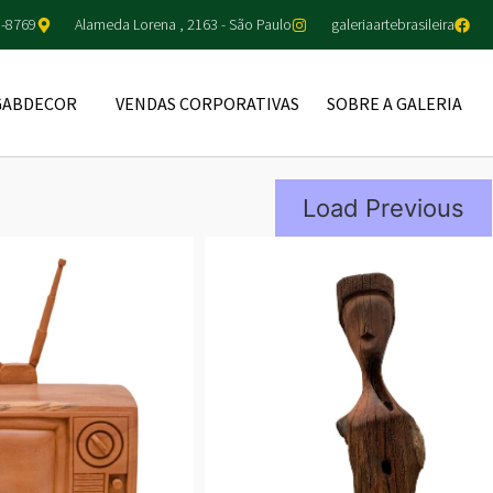
5-8769
Alameda Lorena , 2163 - São Paulo
galeriaartebrasileira
GABDECOR
VENDAS CORPORATIVAS
SOBRE A GALERIA
Load Previous