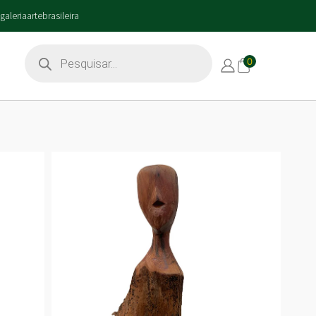
galeriaartebrasileira
0