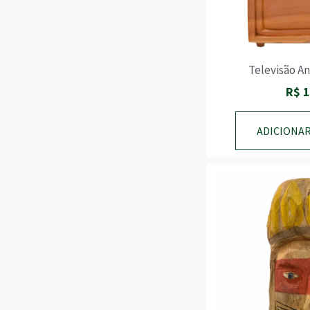
MODA
NOSSOS MESTRES
PARA CASA
PARA MESA E COZINHA
Televisão A
PARA SUA ESTANTE
PEDRAS BRASILEIRAS
R$
1
PRESENTES CORPORATIVOS
SANTOS
ADICIONA