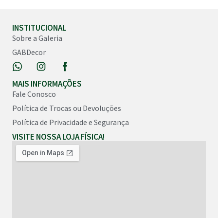
CURIOSIDADES
DIVERSOS
ESCULTURAS
INSTITUCIONAL
FIBRAS E
Sobre a Galeria
TECIDOS
JOGOS
GABDecor
MADEIRA
MODA
NOSSOS
MESTRES
MAIS INFORMAÇÕES
PARA CASA
Fale Conosco
PARA MESA E
COZINHA
Política de Trocas ou Devoluções
PARA PAREDE
PARA SUA
Política de Privacidade e Segurança
ESTANTE
PEDRAS
VISITE NOSSA LOJA FÍSICA!
BRASILEIRAS
PRESENTES
CORPORATIVOS
QUADROS
SANTOS
XILOGRAVURAS