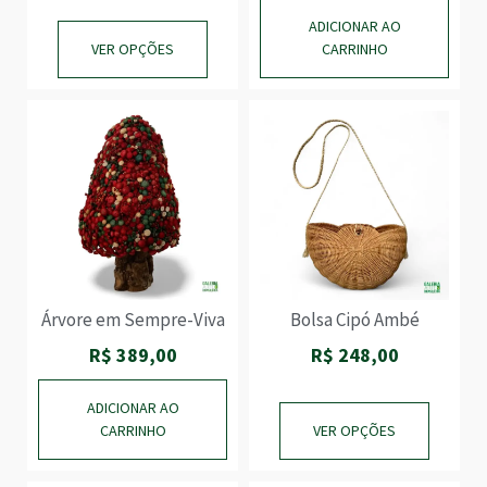
JOGOS
ADICIONAR AO
MADEIRA
VER OPÇÕES
CARRINHO
MODA
NOSSOS
MESTRES
PARA CASA
PARA MESA E
COZINHA
PARA SUA
ESTANTE
PEDRAS
BRASILEIRAS
PRESENTES
CORPORATIVOS
Árvore em Sempre-Viva
Bolsa Cipó Ambé
R$
389,00
R$
248,00
ADICIONAR AO
CARRINHO
VER OPÇÕES