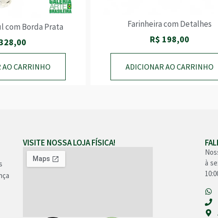
Farinheira com Detalhes
ul com Borda Prata
R$
198,00
328,00
R AO CARRINHO
ADICIONAR AO CARRINHO
VISITE NOSSA LOJA FÍSICA!
FA
Nos
à se
s
10:0
nça