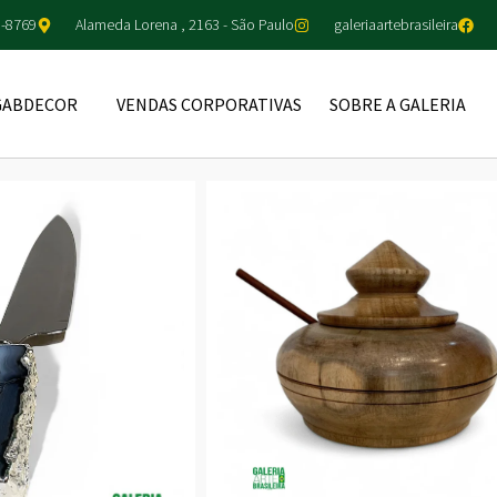
5-8769
Alameda Lorena , 2163 - São Paulo
galeriaartebrasileira
GABDECOR
VENDAS CORPORATIVAS
SOBRE A GALERIA