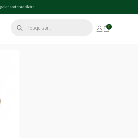
galeriaartebrasileira
0