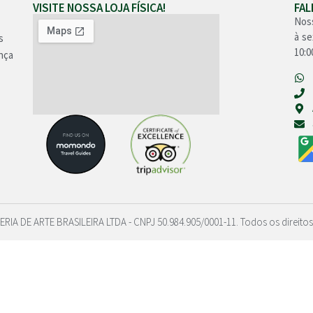
VISITE NOSSA LOJA FÍSICA!
FA
Nos
à se
s
10:0
nça
ERIA DE ARTE BRASILEIRA LTDA - CNPJ 50.984.905/0001-11. Todos os direitos