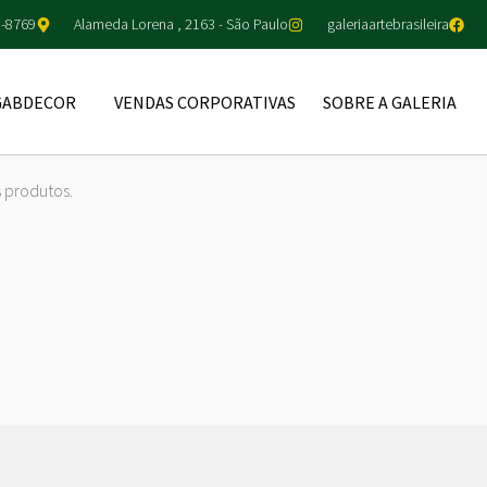
5-8769
Alameda Lorena , 2163 - São Paulo
galeriaartebrasileira
GABDECOR
VENDAS CORPORATIVAS
SOBRE A GALERIA
 produtos.