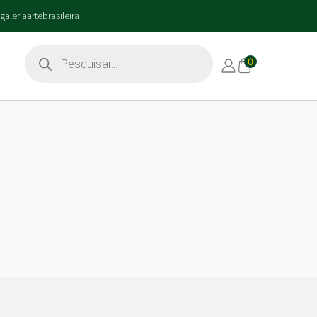
galeriaartebrasileira
0