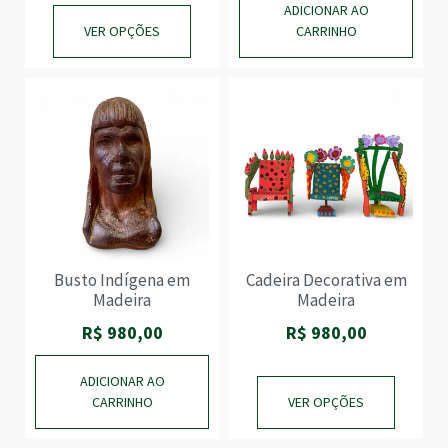
JOGOS
ADICIONAR AO
MADEIRA
VER OPÇÕES
CARRINHO
PARA CASA
PARA MESA E
COZINHA
PARA SUA
ESTANTE
PEDRAS
BRASILEIRAS
PRESENTES
CORPORATIVOS
QUADROS
XILOGRAVURAS
Busto Indígena em
Cadeira Decorativa em
Madeira
Madeira
R$
980,00
R$
980,00
ADICIONAR AO
CARRINHO
VER OPÇÕES