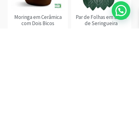
Moringa em Cerâmica
Par de Folhas em Látex
com Dois Bicos
de Seringueira
R$
298,00
R$
236,00
ADICIONAR AO
CARRINHO
VER OPÇÕES
Par de Jogo Americano
Par de Jogo Americano